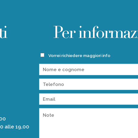
ti
Per informaz
O
Vorrei richiedere maggiori info
,00
00 alle 19,00